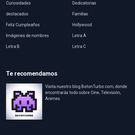
Curiosidades
Dedicatorias
destacados
Familias
Feliz Cumpleaños
Hollywood
Imágenes de nombres
Letra A
Letra B
Letra C
Letra D
Letra E
Letra F
Letra G
Te recomendamos
Letra H
México
Visita nuestro blog BotonTurbo.com, donde
Nombres
Nombres Bíblicos
encontrarás todo sobre Cine, Televisión,
Animes.
Nombres Bonitos
Nombres Cortos
Nombres de Niñas
Nombres de Niños
Nombres en 3D
Nombres en Inglés
Nombres Hawaianos
Nombres Hebreos