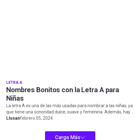
LETRA A
Nombres Bonitos con la Letra A para
Niñas
La letra A es una de las más usadas para nombrar a las niñas, ya
que tiene una sonoridad dulce, suave y femenina. Además, hay
muchos nomb...
Llusan
febrero 05, 2024
Carga Más