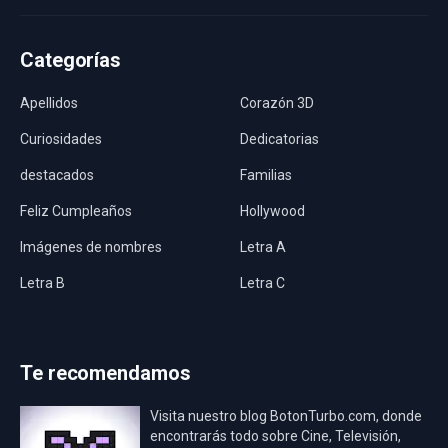
Categorías
Apellidos
Corazón 3D
Curiosidades
Dedicatorias
destacados
Familias
Feliz Cumpleaños
Hollywood
Imágenes de nombres
Letra A
Letra B
Letra C
Letra D
Letra E
Letra F
Letra G
Te recomendamos
Letra H
México
Visita nuestro blog BotonTurbo.com, donde
Nombres
Nombres Bíblicos
encontrarás todo sobre Cine, Televisión,