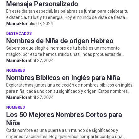
Mensaje Personalizado
En este día tan especial, las palabras se juntan para celebrar tu
existencia, tu luz y tu energía. Hoy el mundo se viste de fiesta
para ho...
MamaFlor
julio 07, 2024
DESTACADOS
Nombres de Niña de origen Hebreo
Sabemos que elegir el nombre de tu bebé es un momento
mágico, por eso te hemos traído unas lindas propuestas de
nombres hebreos que estamos ...
MamaFlor
abril 27, 2024
NOMBRES
Nombres Bíblicos en Inglés para Niña
Exploraremos juntos una colección de nombres bíblicos en inglés
para niña, cada uno con su significado y origen. Estos nombres
de mujeres en...
MamaFlor
abril 27, 2024
NOMBRES
Los 50 Mejores Nombres Cortos para
Niña
Cada nombre es una puerta a un mundo de significados y
orígenes fascinantes. Hoy, queremos compartir contigo una