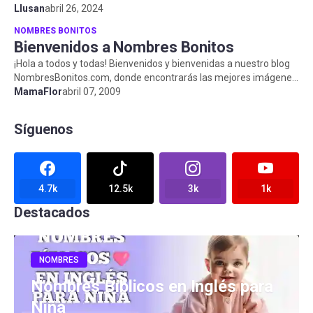
selección de nombres cortos...
Llusan
abril 26, 2024
NOMBRES BONITOS
Bienvenidos a Nombres Bonitos
¡Hola a todos y todas! Bienvenidos y bienvenidas a nuestro blog
NombresBonitos.com, donde encontrarás las mejores imágenes
de nombres boni...
MamaFlor
abril 07, 2009
Síguenos
4.7k
12.5k
3k
1k
Destacados
NOMBRES
Nombres Bíblicos en Inglés para
Niña